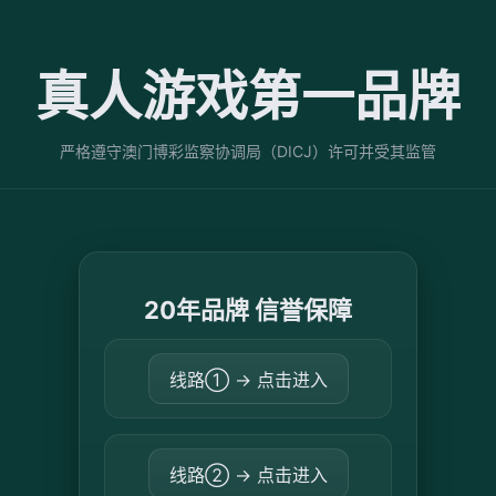
真人游戏第一品牌
严格遵守澳门博彩监察协调局（DICJ）许可并受其监管
20年品牌 信誉保障
线路① → 点击进入
线路② → 点击进入