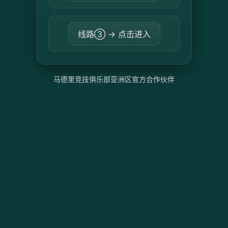
线路③ → 点击进入
马德里竞技俱乐部亚洲区官方合作伙伴